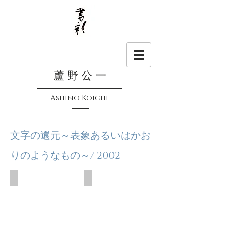
蘆 野 公 一
Ashino Koichi
文字の還元～表象あるいはかお
りのようなもの～/ 2002