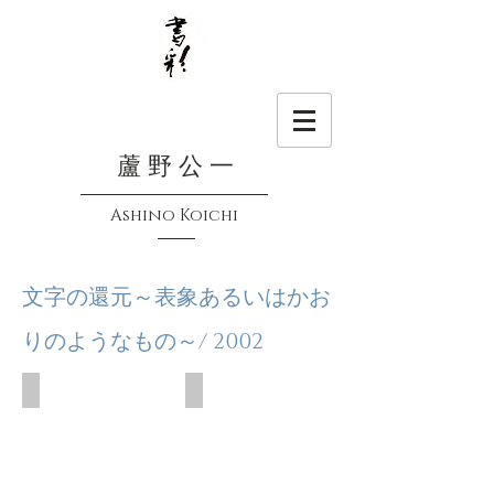
蘆 野 公 一
Ashino Koichi
文字の還元～表象あるいはかお
りのようなもの～/ 2002