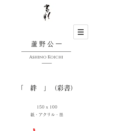
蘆 野 公 一
Ashino Koichi
「 絆 」（彩書）
150 x 100
​紙・アクリル・墨