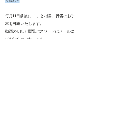
＜流れ＞
毎月14日前後に「
」と楷書、行書のお手
本を郵送いたします。
動画のURLと閲覧パスワードはメールに
てお知らせいたします。
↓
手本と動画を参考に練習作を仕上げ、
月
末までにご郵送下さい。