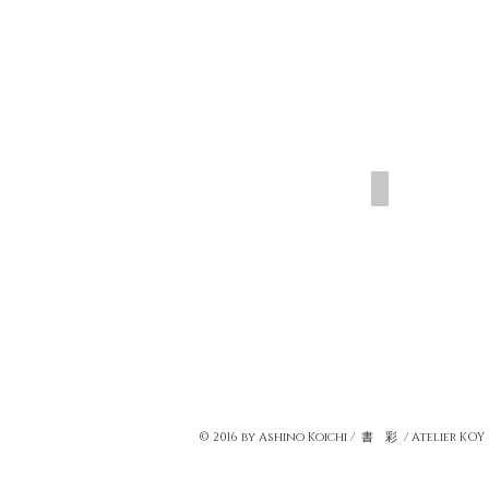
© 2016 by Ashino Koichi / 書 彩 / Atelier KOY
彩書・書アート・自由な書・文字アート