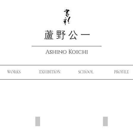
蘆 野 公 一
Ashino Koichi
WORKS
EXHIBITION
SCHOOL
PROFILE