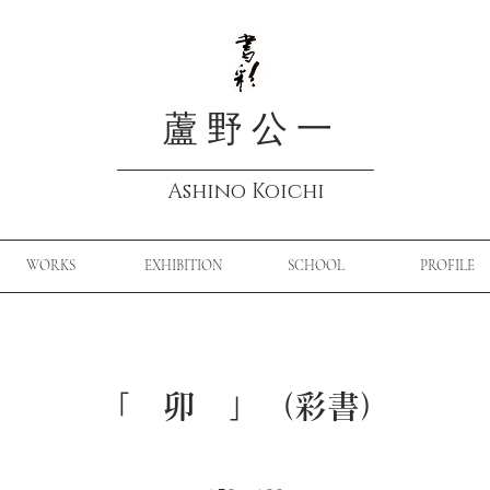
蘆 野 公 一
Ashino Koichi
WORKS
EXHIBITION
SCHOOL
PROFILE
「 卯 」（彩書）