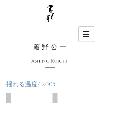
蘆 野 公 一
Ashino Koichi
揺れる温度/ 2005
untitled
untitled