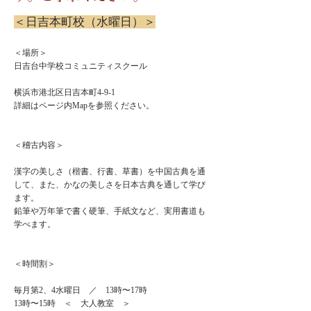
＜日吉本町校（水曜日）＞
＜場所＞
日吉台中学校コミュニティスクール
横浜市港北区日吉本町4-9-1
詳細はページ内Mapを参照ください。
＜稽古内容＞
漢字の美しさ（楷書、行書、草書）を中国古典を通
して、また、かなの美しさを日本古典を通して学び
ます。
鉛筆や万年筆で書く硬筆、手紙文など、実用書道も
学べます。
＜時間割＞
毎月第2、4水曜日 ／ 13時〜17時
13時〜15時 ＜ 大人教室 ＞