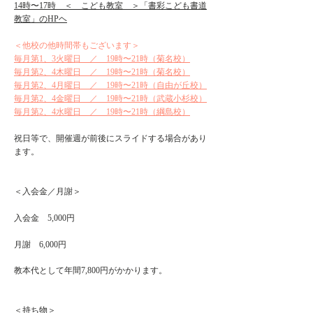
14時〜17時 ＜ こども教室 ＞「書彩こども書道
教室」のHPヘ
＜他校の他時間帯もございます＞
毎月第1、3火曜日 ／ 19時〜21時（菊名校）
毎月第2、4木曜日 ／ 19時〜21時（菊名校）
毎月第2、4月曜日 ／ 19時〜21時（自由が丘校）
​​毎月第2、4金曜日 ／ 19時〜21時（武蔵小杉校）
​毎月第2、4水曜日 ／ 19時〜21時（綱島校）
祝日等で、開催週が前後にスライドする場合があり
ます。
＜入会金／月謝＞
入会金 5,000円
月謝 6,000円
教本代として年間7,800円がかかります。
＜持ち物＞