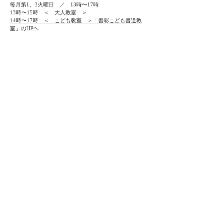
毎月第1、3火曜日 ／ 13時〜17時
13時〜15時 ＜ 大人教室 ＞
14時〜17時 ＜ こども教室 ＞「書彩こども書道教
室」のHPヘ
＜他校の他時間帯もございます＞
毎月第1、3火曜日 ／ 19時〜21時（菊名校）
毎月第2、4木曜日 ／ 19時〜21時（菊名校）
毎月第2、4月曜日 ／ 19時〜21時（自由が丘校）
​​毎月第2、4金曜日 ／ 19時〜21時（武蔵小杉校）
​毎月第2、4水曜日 ／ 19時〜21時（綱島校）
祝日等で、開催週が前後にスライドする場合がありま
す。
＜入会金／月謝＞
入会金 5,000円
月謝 6,000円
教本代として年間7,800円がかかります。
＜持ち物＞
基本書道用具（筆、硯、文鎮、墨汁、半紙、毛氈など）