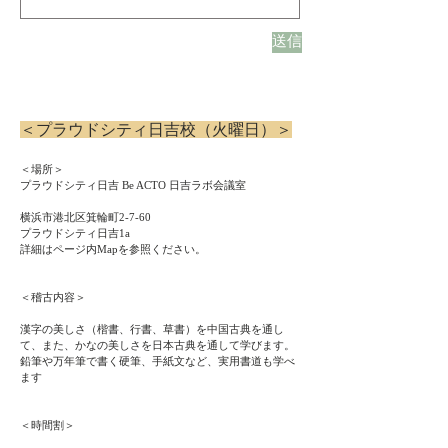
送信
＜プラウドシティ日吉校（火曜日）＞
＜場所＞
​プラウドシティ日吉 Be ACTO 日吉ラボ会議室
横浜市港北区箕輪町2-7-60
プラウドシティ日吉1a
詳細はページ内Mapを参照ください。
＜稽古内容＞
漢字の美しさ（楷書、行書、草書）を中国古典を通し
て、また、かなの美しさを日本古典を通して学びます。
鉛筆や万年筆で書く硬筆、手紙文など、実用書道も学べ
ます
＜時間割＞