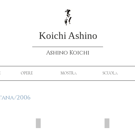
Koichi Ashino
Ashino Koichi
E
OPERE
MOSTRA
SCUOLA
ntana/2006