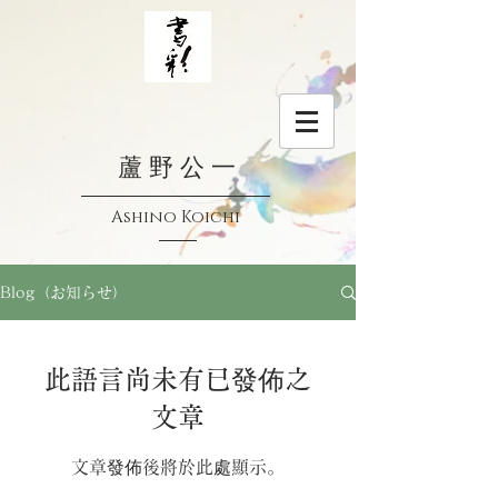
蘆 野 公 一
Ashino Koichi
Blog（お知らせ）
此語言尚未有已發佈之
文章
文章發佈後將於此處顯示。