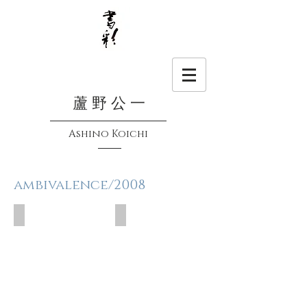
蘆 野 公 一
Ashino Koichi
ambivalence/2008