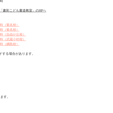
7時
＞「書彩こども書道教室」のHPヘ
1時（菊名校）
1時（菊名校）
1時（自由が丘校）
21時（武蔵小杉校）
1時（綱島校）
ドする場合があります。
ります。