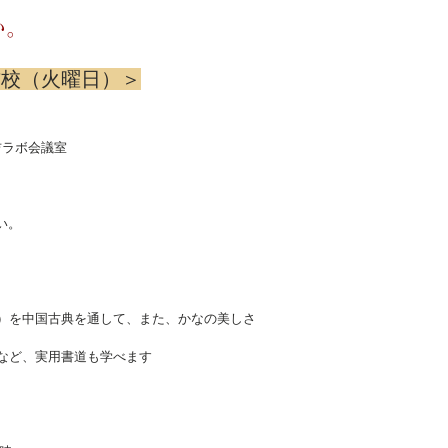
い。
吉校（火曜日）＞
日吉ラボ会議室
い。
）を中国古典を通して、また、かなの美しさ
など、実用書道も学べます