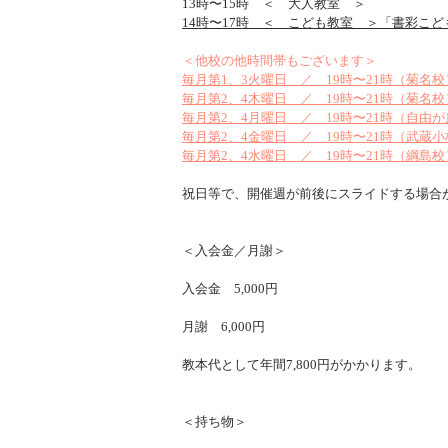
13時〜15時 ＜ 大人教室 ＞
14時〜17時 ＜ こども教室 ＞「書彩こど
＜他校の他時間帯もございます＞
毎月第1、3火曜日 ／ 19時〜21時（菊名校
毎月第2、4木曜日 ／ 19時〜21時（菊名校
毎月第2、4月曜日 ／ 19時〜21時（自由
​​毎月第2、4金曜日 ／ 19時〜21時（武蔵
​毎月第2、4水曜日 ／ 19時〜21時（綱島校
祝日等で、開催週が前後にスライドする場合
＜入会金／月謝＞
入会金 5,000円
月謝 6,000円
教本代として年間7,800円がかかります。
＜持ち物＞