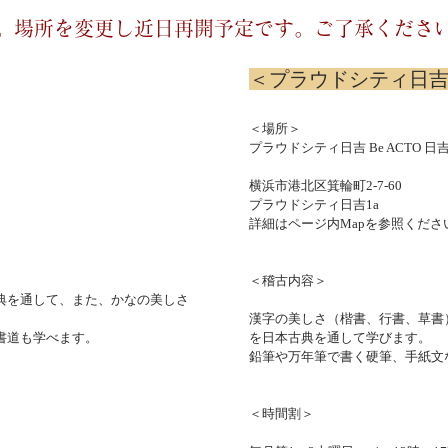
。場所を変更し近日再開予定です。ご了承くださ
＜プラウドシティ日
＜場所＞
​プラウドシティ日吉 Be ACTO 
横浜市港北区箕輪町2-7-60
プラウドシティ日吉1a
詳細はページ内Mapを参照くださ
＜稽古内容＞
典を通して、また、かなの美しさ
漢字の美しさ（楷書、行書、草書
書道も学べます。
を日本古典を通して学びます。
鉛筆や万年筆で書く硬筆、手紙文
＜時間割＞