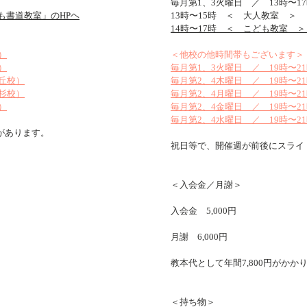
毎月第1、3火曜日 ／ 13時〜1
も書道教室」のHPヘ
13時〜15時 ＜ 大人教室 ＞
14時〜17時 ＜ こども教室 
）
＜他校の他時間帯もございます＞
）
毎月第1、3火曜日 ／ 19時〜2
が丘校）
毎月第2、4木曜日 ／ 19時〜2
小杉校）
毎月第2、4月曜日 ／ 19時〜2
）
​​毎月第2、4金曜日 ／ 19時〜
​毎月第2、4水曜日 ／ 19時〜2
があります。
祝日等で、開催週が前後にスライ
＜入会金／月謝＞
入会金 5,000円
月謝 6,000円
教本代として年間7,800円がかか
＜持ち物＞