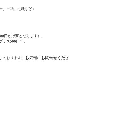
汁、半紙、毛氈など）
000円が必要となります）。
プラス500円）。
しております
。お気軽にお問合せくださ