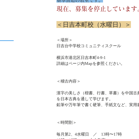
基本書道の教室です。
現在、募集を停止しています
＜日吉本町校（水曜日）＞
＜場所＞
日吉台中学校コミュニティスクール
横浜市港北区日吉本町4-9-1
詳細はページ内Mapを参照ください。
＜稽古内容＞
漢字の美しさ（楷書、行書、草書）を中国古
を日本古典を通して学びます。
鉛筆や万年筆で書く硬筆、手紙文など、実用
＜時間割＞
毎月第2、4水曜日 ／ 13時〜17時