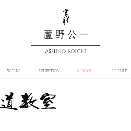
蘆 野 公 一
Ashino Koichi
WORKS
EXHIBITION
SCHOOL
PROFILE