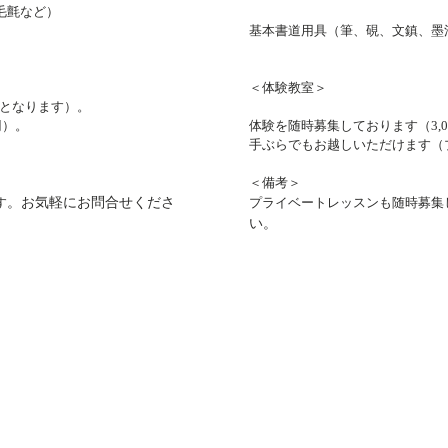
毛氈など）
基本書道用具（筆、硯、文鎮、墨
＜体験教室＞
要となります）。
円）。
体験を随時募集しております（3,
​手ぶらでもお越しいただけます（
＜備考＞
す
。お気軽にお問合せくださ
プライベートレッスンも随時募集
い。