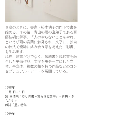
６歳のときに、書家・松木功子の門下で書を
始める。その後、青山杉雨の直弟子である齋
藤桂碩に師事。「人のやらないことをやれ」
という杉雨の言葉に触発され、文字に、独自
の技法で複雑に絡み合う彩を与えた「彩書」
を生み出す。
現在、彩書だけでなく、伝統書と現代書を融
合した平面作品、文字をモチーフにした立
体、半立体、複数の相を持つ作品などのコン
セプチュアル・アートを展開している。
1998年
10月1日～31日
第1回個展『彩りの書～彩られる文字』＜青梅・さ
らさや＞
雑誌「墨」特集
1999年