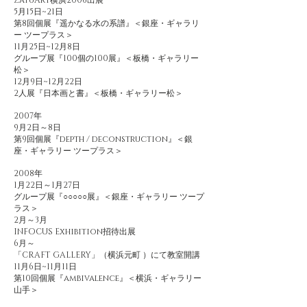
ZatuArt横浜2006出展
5月15日~21日
第8回個展『遥かなる水の系譜』＜銀座・ギャラリ
ー ツープラス＞
11月25日~12月8日
グループ展『100個の100展』＜板橋・ギャラリー
松＞
12月9日~12月22日
2人展『日本画と書』＜板橋・ギャラリー松＞
2007年
9月2日～8日
第9回個展『depth / deconstruction』＜銀
座・ギャラリー ツープラス＞
2008年
1月22日～1月27日
グループ展『○○○○○展』＜銀座・ギャラリー ツープ
ラス＞
2月～3月
INFOCUS Exhibition招待出展
6月～
「CRAFT GALLERY」（横浜元町 ）にて教室開講
11月6日~11月11日
第10回個展『ambivalence』＜横浜・ギャラリー
山手＞