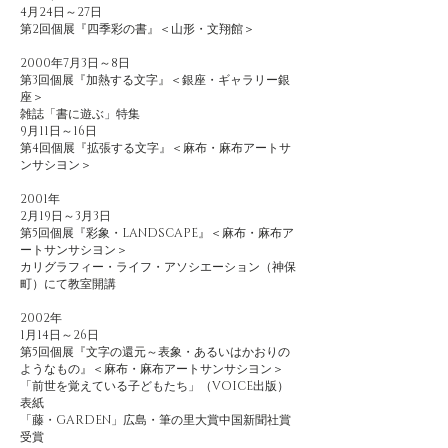
4月24日～27日
第2回個展『四季彩の書』＜山形・文翔館＞
2000年7月3日～8日
第3回個展『加熱する文字』＜銀座・ギャラリー銀
座＞
雑誌「書に遊ぶ」特集
9月11日～16日
第4回個展『拡張する文字』＜麻布・麻布アートサ
ンサシヨン＞
2001年
2月19日～3月3日
第5回個展『彩象・LANDSCAPE』＜麻布・麻布ア
ートサンサシヨン＞
カリグラフィー・ライフ・アソシエーション（神保
町）にて教室開講
2002年
1月14日～26日
第5回個展『文字の還元～表象・あるいはかおりの
ようなもの』＜麻布・麻布アートサンサシヨン＞
「前世を覚えている子どもたち」（VOICE出版）
表紙
「藤・GARDEN」広島・筆の里大賞中国新聞社賞
受賞