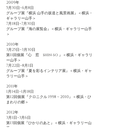
2009年
5月30日~6月8日
グループ展『横浜 山手の坂道と風景画展』＜横浜・
ギャラリー山手＞
7月18日~7月30日
グループ展『海の展覧会』＜横浜・ギャラリー山手
＞
2010年
3月25日~3月30日
第11回個展『心 窓 shin-so 』＜横浜・ギャラリ
ー山手＞
7月22日~8月1日
グループ展『夏を彩るインテリア展』＜横浜・ギャ
ラリー山手＞
2011年
1月14日~1月18日
第12回個展『クロニクル 1998 ~ 2010』＜横浜・ひ
まわりの郷＞
2012年
3月1日~3月6日
第13回個展『ひかりのあと』＜横浜・ギャラリー山
手＞
7月17日～7月21日
グループ展『Art Wave Exhibition vol.9 』＜茅