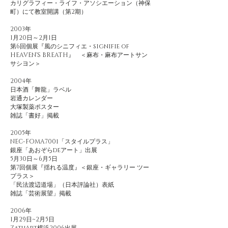
カリグラフィー・ライフ・アソシエーション（神保
町）にて教室開講（第2期）
2003年
1月20日～2月1日
第6回個展『風のシニフィエ・signifie of
HEAVEN'S BREATH』 ＜麻布・麻布アートサン
サシヨン＞
2004年
日本酒「舞龍」ラベル
岩通カレンダー
大塚製薬ポスター
雑誌「書好」掲載
2005年
NEC-FOMA700i「スタイルプラス」
銀座「あおぞらdeアート」出展
5月30日～6月5日
第7回個展『揺れる温度』＜銀座・ギャラリー ツー
プラス＞
「民法渡辺道場」（日本評論社）表紙
雑誌「芸術展望」掲載
2006年
1月29日~2月5日