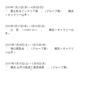
2010年7月22日(木)～8月1日(日)
「 夏を彩るインテリア展 」（グループ展） 横浜
＜ギャラリー山手＞
2010年3月25日(木)～3月30日(火)
「 心 窓 ＜shin-so＞ 」 横浜＜ギャラリー山
手＞
2009年7月18日(土)～7月30日(木)
「 海の展覧会 」（グループ展） 横浜＜ギャラリ
ー山手＞
2009年5月30日(土)～6月8日(月)
「 横浜 山手の坂道と風景画展 」（グループ展）
横浜＜ギャラリー山手＞
2008年11月6日(木)～11月11日(火)
「 a m b i v a l e n c e 」 横浜＜ギャラリー山手
＞
2008年1月22日（火）～ 1月27日（日）
「 ●●●●●展 」（五人展） 銀座＜ギャラリー・ツ
ープラス＞