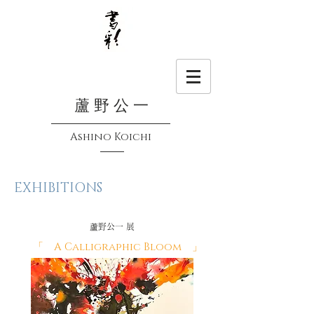
蘆 野 公 一
Ashino Koichi
EXHIBITIONS
蘆野公一 展
「 A Calligraphic Bloom 」