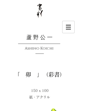
蘆 野 公 一
Ashino Koichi
「 卯 」（彩書）
150 x 100
​紙・アクリル